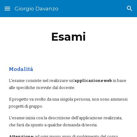
Giorgio Davanzo
Skip to main content
Skip to navigation
Esami
Modalità
L'esame consiste nel realizzare un'
applicazione web
 in base 
alle specifiche ricevute dal docente.
Il progetto va svolto da una singola persona, non sono ammessi 
progetti di gruppo.
L'esame inizia con la descrizione dell'applicazione realizzata, 
che farà da spunto a qualche domanda di teoria.
Attenzione:
 ad ogni nuovo anno di svolgimento del corso 