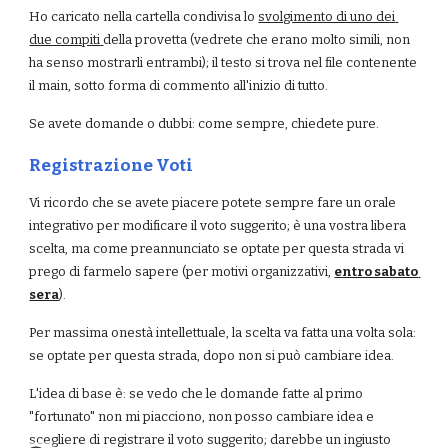
Ho caricato nella cartella condivisa lo
svolgimento di uno dei 
due compiti
della provetta (vedrete che erano molto simili, non 
ha senso mostrarli entrambi); il testo si trova nel file contenente 
il main, sotto forma di commento all'inizio di tutto.
Se avete domande o dubbi: come sempre, chiedete pure.
Registrazione Voti
Vi ricordo che se avete piacere potete sempre fare un orale 
integrativo per modificare il voto suggerito; è una vostra libera 
scelta, ma come preannunciato se optate per questa strada vi 
prego di farmelo sapere (per motivi organizzativi, 
entro sabato 
sera
).
Per massima onestà intellettuale, la scelta va fatta una volta sola: 
se optate per questa strada, dopo non si può cambiare idea.
L'idea di base è: se vedo che le domande fatte al primo 
"fortunato" non mi piacciono, non posso cambiare idea e 
scegliere di registrare il voto suggerito; darebbe un ingiusto 