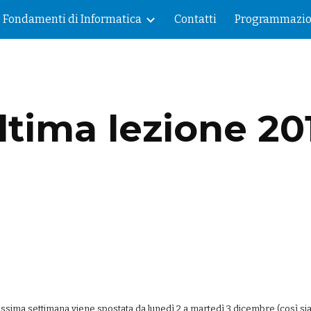
Fondamenti di Informatica
Contatti
Programmazi
ip to main content
Skip to navigat
ltima lezione 20
sima settimana viene spostata da lunedì 2 a martedì 3 dicembre (così sia