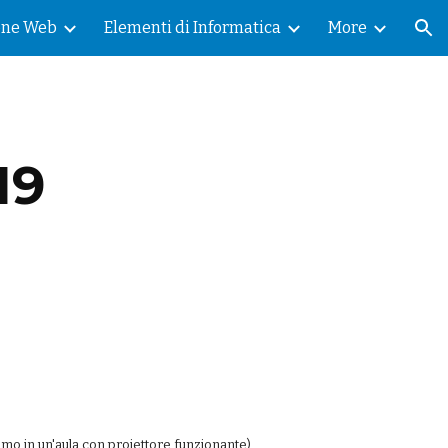
one Web
Elementi di Informatica
More
ion
19
mo in un'aula con proiettore funzionante).