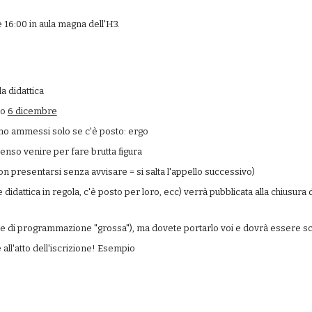
e 16:00 in aula magna dell'H3.
a didattica
o 
6 dicembre
sono ammessi solo se c'è posto: ergo
 senso venire per fare brutta figura
on presentarsi senza avvisare = si salta l'appello successivo)
idattica in regola, c'è posto per loro, ecc) verrà pubblicata alla chiusura de
parte di programmazione "grossa"), ma dovete portarlo voi e dovrà essere s
 all'atto dell'iscrizione! Esempio