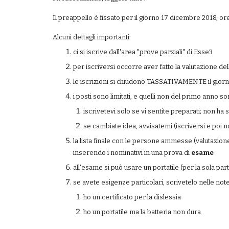
Il preappello è fissato per il giorno 17 dicembre 2018, or
Alcuni dettagli importanti:
ci si iscrive dall'area "prove parziali" di Esse3
per iscriversi occorre aver fatto la valutazione dell
le iscrizioni si chiudono TASSATIVAMENTE il giorn
i posti sono limitati, e quelli non del primo anno 
iscrivetevi solo se vi sentite preparati; non ha
se cambiate idea, avvisatemi (iscriversi e poi n
la lista finale con le persone ammesse (valutazione d
inserendo i nominativi in una prova di 
esame
all'esame si può usare un portatile (per la sola 
se avete esigenze particolari, scrivetelo nelle note
ho un certificato per la dislessia
ho un portatile ma la batteria non dura